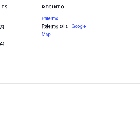
LES
RECINTO
Palermo
Palermo
Italia
+ Google
23
Map
23