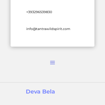
+393296539830
info@tantrawildspirit.com
Deva Bela