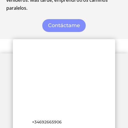
paralelos.
Contáctame
+34692665906