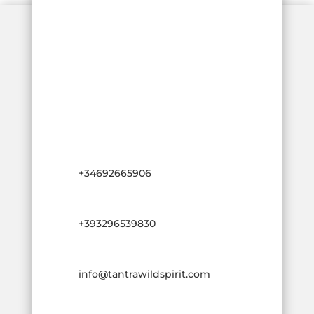
+34692665906
+393296539830
info@tantrawildspirit.com