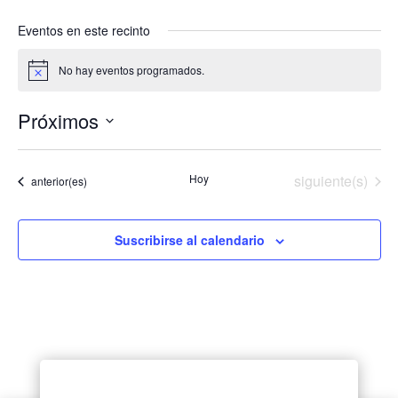
Eventos en este recinto
No hay eventos programados.
Aviso
Próximos
Selecciona
la
Eventos
Hoy
siguiente(s)
Eventos
anterior(es)
fecha.
Suscribirse al calendario